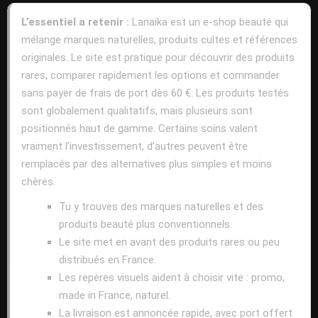
L’essentiel a retenir :
Lanaika est un e-shop beauté qui
mélange marques naturelles, produits cultes et références
originales. Le site est pratique pour découvrir des produits
rares, comparer rapidement les options et commander
sans payer de frais de port dès 60 €. Les produits testés
sont globalement qualitatifs, mais plusieurs sont
positionnés haut de gamme. Certains soins valent
vraiment l’investissement, d’autres peuvent être
remplacés par des alternatives plus simples et moins
chères.
Tu y trouves des marques naturelles et des
produits beauté plus conventionnels.
Le site met en avant des produits rares ou peu
distribués en France.
Les repères visuels aident à choisir vite : promo,
made in France, naturel.
La livraison est annoncée rapide, avec port offert