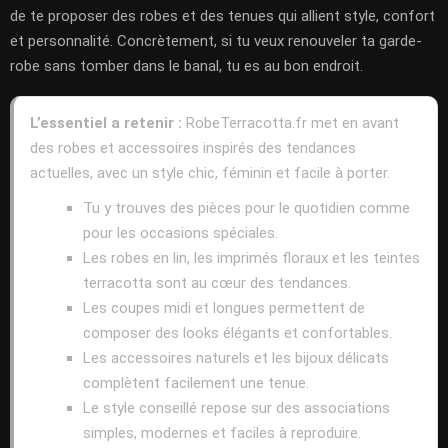
de te proposer des robes et des tenues qui allient style, confort
et personnalité. Concrètement, si tu veux renouveler ta garde-
robe sans tomber dans le banal, tu es au bon endroit.
L’essentiel a retenir :
RobeTerracotta.fr met en avant
des robes et accessoires inspirés des tendances
actuelles, avec un style chic, féminin et facile à porter.
Tu y trouves des pièces pour le quotidien comme
pour les occasions spéciales.
Les robes en lin, les imprimés floraux et les teintes
terracotta sont au cœur des tendances.
Les coupes midi et longues permettent de
composer des looks élégants et confortables.
Les accessoires naturels et les bijoux délicats
complètent facilement une tenue.
Le style conseillé repose sur des associations
simples, modernes et faciles à reproduire.