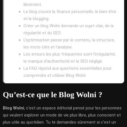
librement.
Le blog couvre la finance personnelle, le bien-être
et le blogging.
Créer un blog Wolni demande un sujet clair, de la
régularité et du SEO.
L’optimisation passe par le contenu, la structure,
les mots-clés et l’analyse.
Les erreurs les plus fréquentes sont l’irrégularité,
le manque d’authenticité et le SEO négligé.
La FAQ répond aux questions essentielles pour
comprendre et utiliser Blog Wolni.
Qu’est-ce que le Blog Wolni ?
Blog Wolni
, c’est un espace éditorial pensé pour les personnes
qui veulent explorer un mode de vie plus libre, plus conscient et
plus utile au quotidien. Tu te demandes sûrement si c’est un