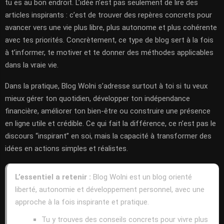
tu es au bon endroit. L’idée n’est pas seulement de lire des
articles inspirants : c’est de trouver des repères concrets pour
avancer vers une vie plus libre, plus autonome et plus cohérente
avec tes priorités. Concrètement, ce type de blog sert à la fois
à t’informer, te motiver et te donner des méthodes applicables
dans la vraie vie.
Dans la pratique, Blog Wolni s’adresse surtout à toi si tu veux
mieux gérer ton quotidien, développer ton indépendance
financière, améliorer ton bien-être ou construire une présence
en ligne utile et crédible. Ce qui fait la différence, ce n’est pas le
discours “inspirant” en soi, mais la capacité à transformer des
idées en actions simples et réalistes.
L’essentiel a retenir :
Blog Wolni est un blog orienté
liberté, autonomie et développement personnel, avec une
approche à la fois inspirante et pratique.
Tu y trouves des conseils concrets pour vivre plus